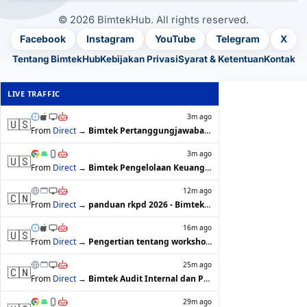
© 2026 BimtekHub. All rights reserved.
Facebook
Instagram
YouTube
Telegram
X
Tentang BimtekHub
Kebijakan Privasi
Syarat & Ketentuan
Kontak
LIVE TRAFFIC
3m ago
🇺🇸
From
Direct
→
Bimtek Pertanggungjawaban Keuangan OPD…
3m ago
🇺🇸
From
Direct
→
Bimtek Pengelolaan Keuangan Desa untuk…
12m ago
🇨🇳
From
Direct
→
panduan rkpd 2026 - BimtekHub
16m ago
🇺🇸
From
Direct
→
Pengertian tentang workshop - BimtekHub
25m ago
🇨🇳
From
Direct
→
Bimtek Audit Internal dan Pengawasan K…
29m ago