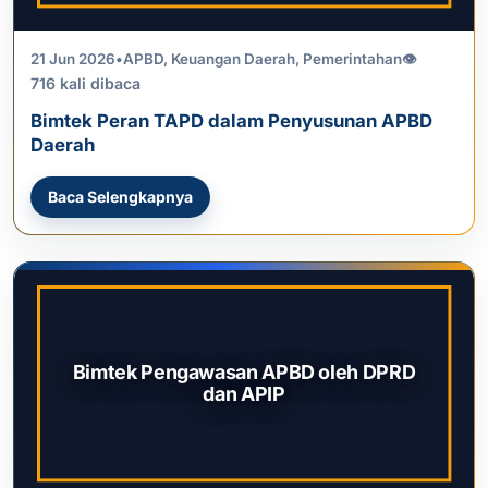
21 Jun 2026
•
APBD
,
Keuangan Daerah
,
Pemerintahan
👁
716 kali dibaca
Bimtek Peran TAPD dalam Penyusunan APBD
Daerah
Baca Selengkapnya
Bimtek Pengawasan APBD oleh DPRD
dan APIP