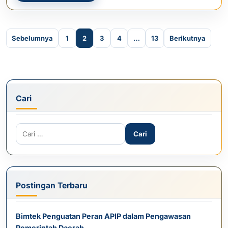
Paginasi pos
Sebelumnya
1
2
3
4
…
13
Berikutnya
Cari
Cari untuk:
Postingan Terbaru
Bimtek Penguatan Peran APIP dalam Pengawasan
Pemerintah Daerah