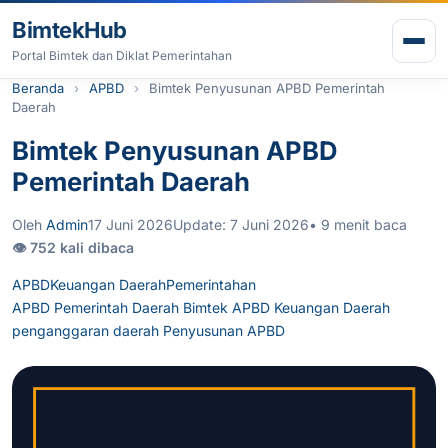
Lewati ke konten
BimtekHub
Buk
Portal Bimtek dan Diklat Pemerintahan
Beranda
APBD
Bimtek Penyusunan APBD Pemerintah
Daerah
Bimtek Penyusunan APBD
Pemerintah Daerah
Oleh
Admin
17 Juni 2026
Update: 7 Juni 2026
• 9 menit baca
👁 752 kali dibaca
APBD
Keuangan Daerah
Pemerintahan
APBD Pemerintah Daerah
Bimtek APBD
Keuangan Daerah
penganggaran daerah
Penyusunan APBD