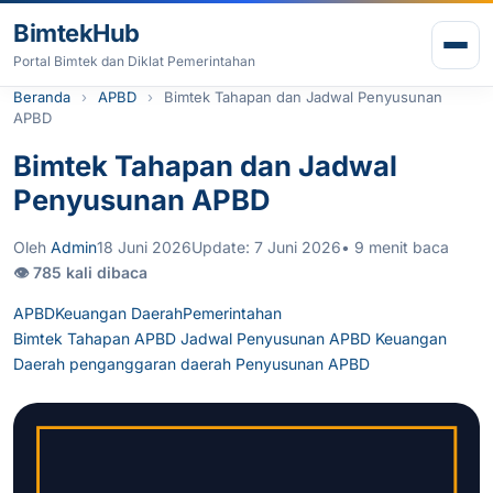
Lewati ke konten
BimtekHub
Buk
Portal Bimtek dan Diklat Pemerintahan
Beranda
APBD
Bimtek Tahapan dan Jadwal Penyusunan
APBD
Bimtek Tahapan dan Jadwal
Penyusunan APBD
Oleh
Admin
18 Juni 2026
Update: 7 Juni 2026
• 9 menit baca
👁 785 kali dibaca
APBD
Keuangan Daerah
Pemerintahan
Bimtek Tahapan APBD
Jadwal Penyusunan APBD
Keuangan
Daerah
penganggaran daerah
Penyusunan APBD