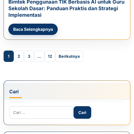
Bimtek Penggunaan TIK Berbasis AI untuk Guru
Sekolah Dasar: Panduan Praktis dan Strategi
Implementasi
Baca Selengkapnya
Paginasi pos
1
2
3
…
12
Berikutnya
Cari
Cari untuk: