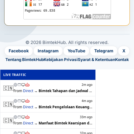
© 2026 BimtekHub. All rights reserved.
Facebook
Instagram
YouTube
Telegram
X
Tentang BimtekHub
Kebijakan Privasi
Syarat & Ketentuan
Kontak
LIVE TRAFFIC
2m ago
🇨🇳
From
Direct
→
Bimtek Tahapan dan Jadwal Penyusunan A…
4m ago
🇨🇳
From
Direct
→
Bimtek Pengelolaan Keuangan Desa di Ja…
33m ago
🇨🇳
From
Direct
→
Manfaat Bimtek Kearsipan dan Keuangan …
37m ago