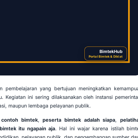
BimtekHub
Portal Bimtek & Diklat
n pembelajaran yang bertujuan meningkatkan kemampu
. Kegiatan ini sering dilaksanakan oleh instansi pemerinta
 Peserta, Pelatihan,
sasi, maupun lembaga pelayanan publik.
 Tujuannya
g
contoh bimtek
,
peserta bimtek adalah siapa
,
pelatih
bimtek itu ngapain aja
. Hal ini wajar karena istilah bimt
endidikan, pelayanan publik, dan pengembangan sumber da