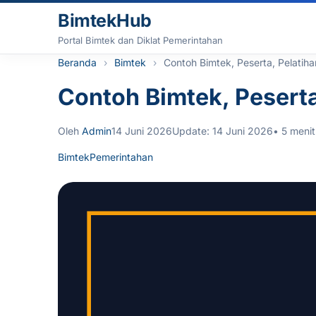
Lewati ke konten
BimtekHub
Portal Bimtek dan Diklat Pemerintahan
Beranda
Bimtek
Contoh Bimtek, Peserta, Pelatih
Contoh Bimtek, Peserta
Oleh
Admin
14 Juni 2026
Update: 14 Juni 2026
• 5 meni
Bimtek
Pemerintahan