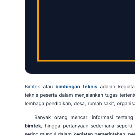
Bimtek
atau
bimbingan teknis
adalah kegiata
teknis peserta dalam menjalankan tugas tertentu
Contoh Bimtek,
lembaga pendidikan, desa, rumah sakit, organi
dan
Banyak orang mencari informasi tentan
bimtek
, hingga pertanyaan sederhana seperti
sering muncul dalam kegiatan pemerintahan, p