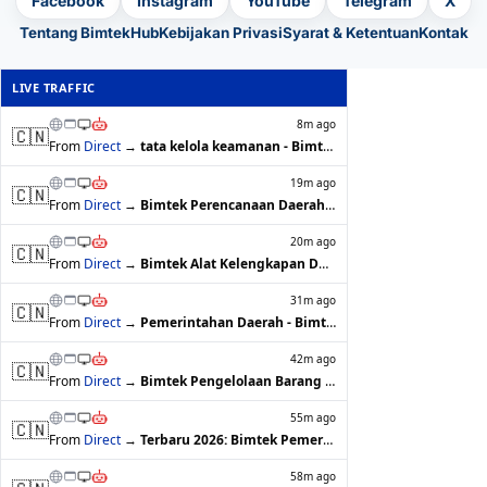
Facebook
Instagram
YouTube
Telegram
X
Tentang BimtekHub
Kebijakan Privasi
Syarat & Ketentuan
Kontak
LIVE TRAFFIC
8m ago
🇨🇳
From
Direct
→
tata kelola keamanan - BimtekHub
19m ago
🇨🇳
From
Direct
→
Bimtek Perencanaan Daerah 2026 Jakarta…
20m ago
🇨🇳
From
Direct
→
Bimtek Alat Kelengkapan DPRD dan Pengu…
31m ago
🇨🇳
From
Direct
→
Pemerintahan Daerah - BimtekHub
42m ago
🇨🇳
From
Direct
→
Bimtek Pengelolaan Barang dan Aset Ses…
55m ago
🇨🇳
From
Direct
→
Terbaru 2026: Bimtek Pemerintahan Desa…
58m ago