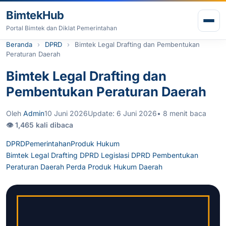
Lewati ke konten
BimtekHub
Buk
Portal Bimtek dan Diklat Pemerintahan
Beranda
DPRD
Bimtek Legal Drafting dan Pembentukan
Peraturan Daerah
Bimtek Legal Drafting dan
Pembentukan Peraturan Daerah
Oleh
Admin
10 Juni 2026
Update: 6 Juni 2026
• 8 menit baca
👁 1,465 kali dibaca
DPRD
Pemerintahan
Produk Hukum
Bimtek Legal Drafting DPRD
Legislasi DPRD
Pembentukan
Peraturan Daerah
Perda
Produk Hukum Daerah