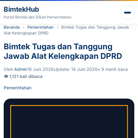
Lewati ke konten
BimtekHub
Buk
Portal Bimtek dan Diklat Pemerintahan
Beranda
Pemerintahan
Bimtek Tugas dan Tanggung Jawab
Alat Kelengkapan DPRD
Bimtek Tugas dan Tanggung
Jawab Alat Kelengkapan DPRD
Oleh
Admin
18 Juni 2026
Update: 14 Juni 2026
• 9 menit baca
👁 1,121 kali dibaca
Pemerintahan