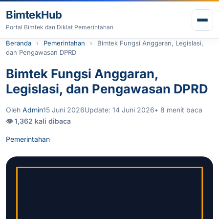
Lewati ke konten
BimtekHub
Buk
Portal Bimtek dan Diklat Pemerintahan
Beranda
Pemerintahan
Bimtek Fungsi Anggaran, Legislasi,
dan Pengawasan DPRD
Bimtek Fungsi Anggaran,
Legislasi, dan Pengawasan DPRD
Oleh
Admin
15 Juni 2026
Update: 14 Juni 2026
• 8 menit baca
👁 1,362 kali dibaca
Pemerintahan