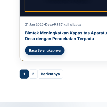
857 kali dibaca
21 Jan 2025
•
Desa
👁
Bimtek Meningkatkan Kapasitas Aparatu
Desa dengan Pendekatan Terpadu
Baca Selengkapnya
Paginasi pos
1
2
Berikutnya