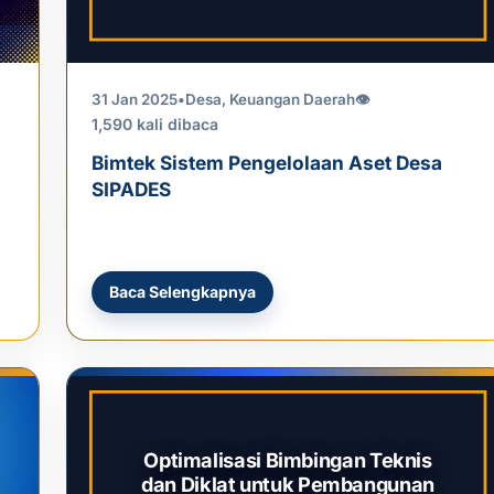
31 Jan 2025
•
Desa
,
Keuangan Daerah
👁
1,590 kali dibaca
Bimtek Sistem Pengelolaan Aset Desa
SIPADES
Baca Selengkapnya
Optimalisasi Bimbingan Teknis
dan Diklat untuk Pembangunan