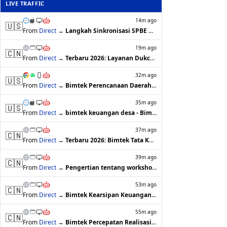
LIVE TRAFFIC
14m ago
🇺🇸
From
Direct
→
Langkah Sinkronisasi SPBE dengan RPJMD…
19m ago
🇨🇳
From
Direct
→
Terbaru 2026: Layanan Dukcapil Pencata…
32m ago
🇺🇸
From
Direct
→
Bimtek Perencanaan Daerah 2026 Yogyaka…
35m ago
🇺🇸
From
Direct
→
bimtek keuangan desa - BimtekHub
37m ago
🇨🇳
From
Direct
→
Terbaru 2026: Bimtek Tata Kelola Arsip…
39m ago
🇨🇳
From
Direct
→
Pengertian tentang workshop - BimtekHub
53m ago
🇨🇳
From
Direct
→
Bimtek Kearsipan Keuangan dan Pelayana…
55m ago
🇨🇳
From
Direct
→
Bimtek Percepatan Realisasi Anggaran A…