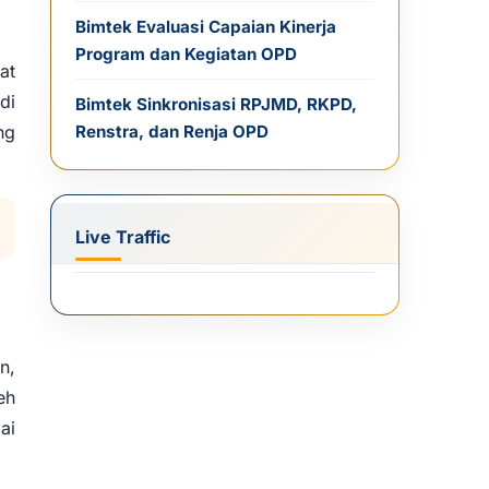
Bimtek Evaluasi Capaian Kinerja
Program dan Kegiatan OPD
at
di
Bimtek Sinkronisasi RPJMD, RKPD,
Renstra, dan Renja OPD
ng
Live Traffic
n,
eh
ai