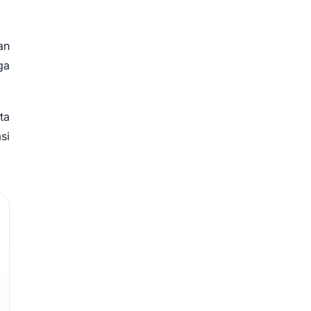
an
ga
ta
si