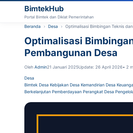
Lewati ke konten
BimtekHub
Portal Bimtek dan Diklat Pemerintahan
Beranda
Desa
Optimalisasi Bimbingan Teknis da
Optimalisasi Bimbingan
Pembangunan Desa
Oleh
Admin
21 Januari 2025
Update: 26 April 2026
• 2 m
Desa
Bimtek Desa
Kebijakan Desa
Kemandirian Desa
Keuanga
Berkelanjutan
Pemberdayaan Perangkat Desa
Pengelol