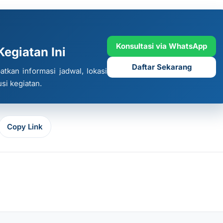
Konsultasi via WhatsApp
egiatan Ini
Daftar Sekarang
kan informasi jadwal, lokasi
usi kegiatan.
Copy Link