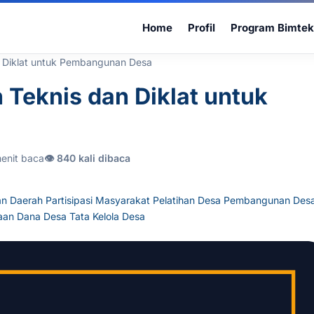
Home
Profil
Program Bimtek
n Diklat untuk Pembangunan Desa
 Teknis dan Diklat untuk
enit baca
👁 840 kali dibaca
n Daerah
Partisipasi Masyarakat
Pelatihan Desa
Pembangunan Des
aan Dana Desa
Tata Kelola Desa