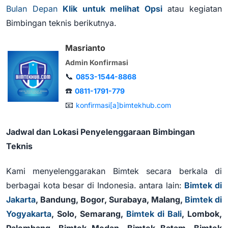
Bulan Depan
Klik untuk melihat Opsi
atau kegiatan
Bimbingan teknis berikutnya.
Masrianto
Admin Konfirmasi
📞
0853-1544-8868
☎️
0811-1791-779
📧
konfirmasi[a]bimtekhub.com
Jadwal dan Lokasi Penyelenggaraan Bimbingan
Teknis
Kami menyelenggarakan Bimtek secara berkala di
berbagai kota besar di Indonesia. antara lain:
Bimtek di
Jakarta
, Bandung, Bogor, Surabaya, Malang,
Bimtek di
Yogyakarta
, Solo, Semarang,
Bimtek di Bali
, Lombok,
Palembang, Bimtek Medan, Bimtek Batam, Bimtek