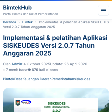
Lewati ke konten
BimtekHub
Buk
Portal Bimtek dan Diklat Pemerintahan
Beranda
Bimtek
Implementasi & pelatihan Aplikasi SISKEUDES
Versi 2.0.7 Tahun Anggaran 2025
Implementasi & pelatihan Aplikasi
SISKEUDES Versi 2.0.7 Tahun
Anggaran 2025
Oleh
Admin
14 Oktober 2025
Update: 26 April 2026
• 7 menit baca
👁 679 kali dibaca
Bimtek
Desa
Keuangan Daerah
Pemerintahan
siskeudes