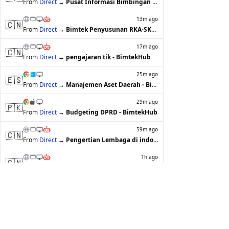
From
Direct
→
Pusat Informasi Bimbingan Teknis di Ba…
13m ago
🇨🇳
From
Direct
→
Bimtek Penyusunan RKA-SKPD Pemerintah …
17m ago
🇨🇳
From
Direct
→
pengajaran tik - BimtekHub
25m ago
🇪🇸
From
Direct
→
Manajemen Aset Daerah - BimtekHub
29m ago
🇵🇰
From
Direct
→
Budgeting DPRD - BimtekHub
59m ago
🇨🇳
From
Direct
→
Pengertian Lembaga di indonesia - Bimt…
1h ago
🇨🇳
From
Direct
→
Bimtek Pengelolaan Dana Desa dan Trans…
1h ago
🇨🇳
From
Direct
→
pengelolaan sampah - BimtekHub
1h ago
🇨🇳
From
Direct
→
Bimtek AI untuk Pengajaran TIK dan Cod…