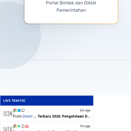
Portal Bimtek dan Diklat
Pemerintahan
LIVE TRAFFIC
2m ago
🇨🇳
From
Direct
→
Terbaru 2026: Pengelolaan Dana Desa un…
7m ago
🇺🇸