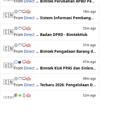
From
Direct
→
Bimtek Perubahan APBD Pemerintah Daera…
18m ago
🇨🇳
From
Direct
→
Sistem Informasi Pembangunan Daerah (S…
25m ago
🇨🇳
From
Direct
→
Badan DPRD - BimtekHub
31m ago
🇨🇳
From
Direct
→
Bimtek Pengadaan Barang dan Jasa Akhir…
47m ago
🇺🇸
From
Direct
→
Bimtek KUA PPAS dan Sinkronisasi RKPD …
49m ago
🇨🇳
From
Direct
→
Terbaru 2026: Pengelolaan Dana Desa un…
52m ago
🇺🇸
From
Direct
→
Materi Lengkap Bimtek Pengelolaan BMD …
1h ago
🇨🇳
From
Direct
→
Permendagri No. 79 Tahun 2022 - Bimtek…
1h ago
🇨🇳
From
Direct
→
Bimtek SAKIP dan Reformasi Birokrasi T…