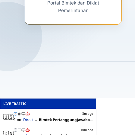
Portal Bimtek dan Diklat
Pemerintahan
LIVE TRAFFIC
3m ago
🇺🇸
From
Direct
→
Bimtek Pertanggungjawaban Keuangan OPD…
10m ago
🇨🇳