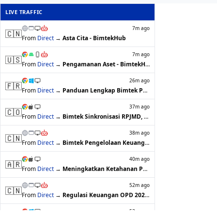
LIVE TRAFFIC
7m ago
🇨🇳
From
Direct
→
Asta Cita - BimtekHub
7m ago
🇺🇸
From
Direct
→
Pengamanan Aset - BimtekHub
26m ago
🇫🇷
From
Direct
→
Panduan Lengkap Bimtek Pengelolaan Keu…
37m ago
🇨🇴
From
Direct
→
Bimtek Sinkronisasi RPJMD, RKPD, Renst…
38m ago
🇨🇳
From
Direct
→
Bimtek Pengelolaan Keuangan Desa: Prak…
40m ago
🇦🇷
From
Direct
→
Meningkatkan Ketahanan Pangan untuk Ma…
52m ago
🇨🇳
From
Direct
→
Regulasi Keuangan OPD 2026: Implementa…
53m ago
🇮🇩