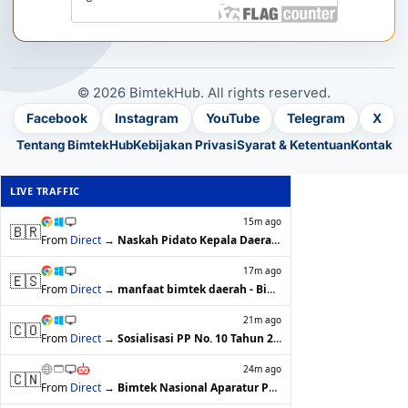
© 2026 BimtekHub. All rights reserved.
Facebook
Instagram
YouTube
Telegram
X
Tentang BimtekHub
Kebijakan Privasi
Syarat & Ketentuan
Kontak
LIVE TRAFFIC
15m ago
🇧🇷
From
Direct
→
Naskah Pidato Kepala Daerah - BimtekHub
17m ago
🇪🇸
From
Direct
→
manfaat bimtek daerah - BimtekHub
21m ago
🇨🇴
From
Direct
→
Sosialisasi PP No. 10 Tahun 2021 Tenta…
24m ago
🇨🇳
From
Direct
→
Bimtek Nasional Aparatur Pemerintah di…