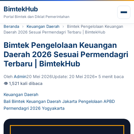
Lewati ke konten
BimtekHub
Buk
Portal Bimtek dan Diklat Pemerintahan
Beranda
Keuangan Daerah
Bimtek Pengelolaan Keuangan
Daerah 2026 Sesuai Permendagri Terbaru | BimtekHub
Bimtek Pengelolaan Keuangan
Daerah 2026 Sesuai Permendagri
Terbaru | BimtekHub
Oleh
Admin
20 Mei 2026
Update: 20 Mei 2026
• 5 menit baca
👁 1,521 kali dibaca
Keuangan Daerah
Bali
Bimtek Keuangan Daerah
Jakarta
Pengelolaan APBD
Permendagri 2026
Yogyakarta