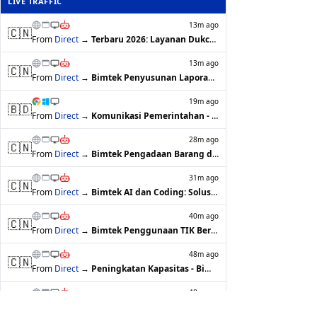
LIVE TRAFFIC
13m ago
🇨🇳
From
Direct
→
Terbaru 2026: Layanan Dukcapil Pencata…
13m ago
🇨🇳
From
Direct
→
Bimtek Penyusunan Laporan Kinerja Inst…
19m ago
🇧🇩
From
Direct
→
Komunikasi Pemerintahan - BimtekHub
28m ago
🇨🇳
From
Direct
→
Bimtek Pengadaan Barang dan Jasa Pemer…
31m ago
🇨🇳
From
Direct
→
Bimtek AI dan Coding: Solusi Praktis T…
40m ago
🇨🇳
From
Direct
→
Bimtek Penggunaan TIK Berbasis AI untu…
48m ago
🇨🇳
From
Direct
→
Peningkatan Kapasitas - BimtekHub
48m ago
🇨🇳
From
Direct
→
bimtek perencanaan - BimtekHub