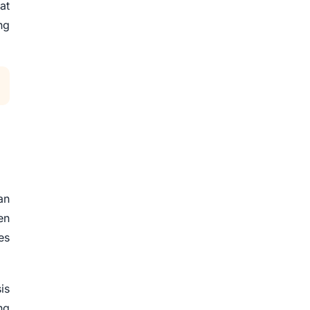
at
ng
an
en
es
is
ng