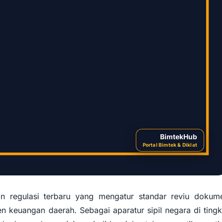
BimtekHub
Portal Bimtek & Diklat
regulasi terbaru yang mengatur standar reviu dokum
euangan daerah. Sebagai aparatur sipil negara di tingk
man Reviu Dokumen