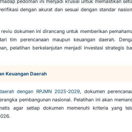
adap pedoman ini menjadi krusial untuk memastikan seti
dan Keuangan Daerah
ifikasi dengan akurat dan sesuai dengan standar nasion
dagri 3/2026
i reviu dokumen ini dirancang untuk memberikan pemaham
dari tim perencanaan maupun keuangan daerah. Deng
n, pelatihan berkelanjutan menjadi investasi strategis ba
dan Keuangan Daerah
n daerah dengan RPJMN 2025-2029
, dokumen perencana
erangka pembangunan nasional. Pelatihan ini akan meman
matis agar setiap dokumen memenuhi kriteria yang tel
2026.