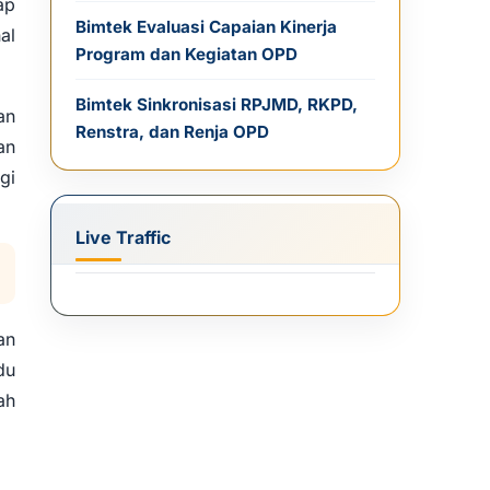
ap
Bimtek Evaluasi Capaian Kinerja
al
Program dan Kegiatan OPD
Bimtek Sinkronisasi RPJMD, RKPD,
an
Renstra, dan Renja OPD
an
gi
Live Traffic
an
du
ah