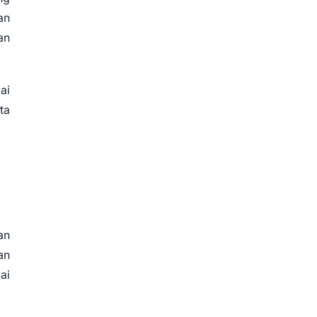
an
an
ai
ta
an
an
ai