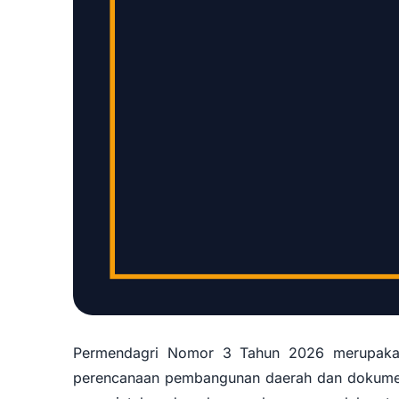
Permendagri Nomor 3 Tahun 2026 merupakan 
perencanaan pembangunan daerah dan dokumen k
Bimtek Pedo