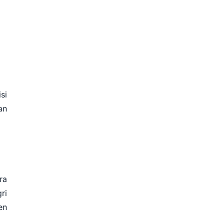
si
an
ra
ri
en