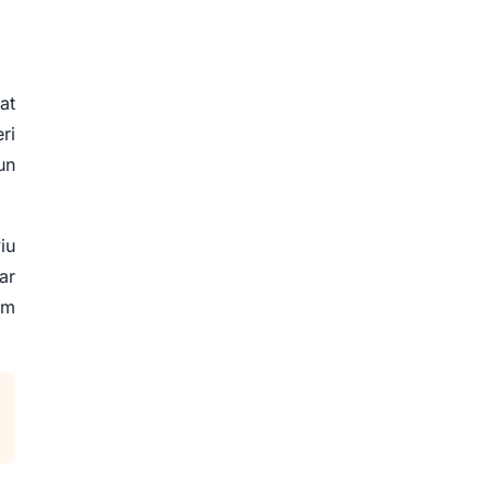
at
ri
un
iu
ar
am