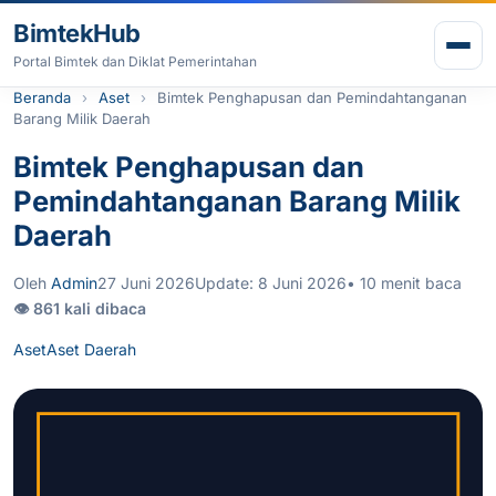
Lewati ke konten
BimtekHub
Buk
Portal Bimtek dan Diklat Pemerintahan
Beranda
Aset
Bimtek Penghapusan dan Pemindahtanganan
Barang Milik Daerah
Bimtek Penghapusan dan
Pemindahtanganan Barang Milik
Daerah
Oleh
Admin
27 Juni 2026
Update: 8 Juni 2026
• 10 menit baca
👁 861 kali dibaca
Aset
Aset Daerah