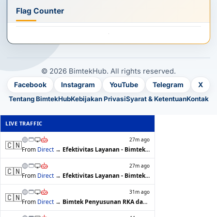
Flag Counter
© 2026 BimtekHub. All rights reserved.
Facebook
Instagram
YouTube
Telegram
X
Tentang BimtekHub
Kebijakan Privasi
Syarat & Ketentuan
Kontak
LIVE TRAFFIC
27m ago
🇨🇳
From
Direct
→
Efektivitas Layanan - BimtekHub
27m ago
🇨🇳
From
Direct
→
Efektivitas Layanan - BimtekHub
31m ago
🇨🇳
From
Direct
→
Bimtek Penyusunan RKA dan DPA SKPD Ber…