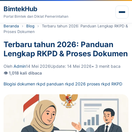
Lewati ke konten
BimtekHub
Buk
Portal Bimtek dan Diklat Pemerintahan
Beranda
Blog
Terbaru tahun 2026: Panduan Lengkap RKPD &
Proses Dokumen
Terbaru tahun 2026: Panduan
Lengkap RKPD & Proses Dokumen
Oleh
Admin
14 Mei 2026
Update: 14 Mei 2026
• 3 menit baca
👁 1,018 kali dibaca
Blog
isi dokumen rkpd
panduan rkpd 2026
proses rkpd
RKPD