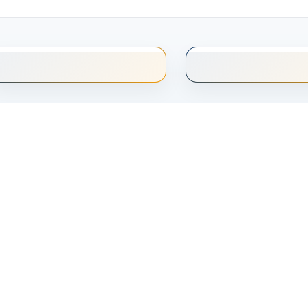
© 2026 BimtekHub. All rights reserved.
Facebook
Instagram
YouTube
Telegram
X
Tentang BimtekHub
Kebijakan Privasi
Syarat & Ketentuan
Kontak