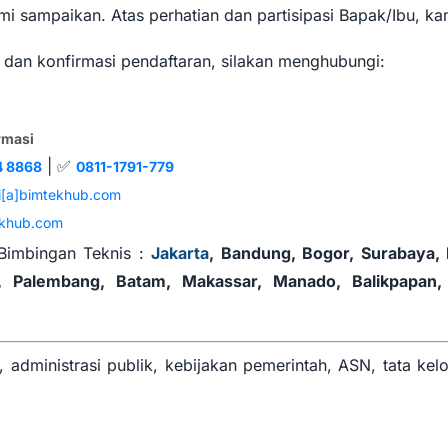
i sampaikan. Atas perhatian dan partisipasi Bapak/Ibu, ka
ut dan konfirmasi pendaftaran, silakan menghubungi:
rmasi
| ✅
4 8868
0811-1791-779
i[a]bimtekhub.com
khub.com
Bimbingan Teknis :
Jakarta
, Bandung, Bogor, Surabaya,
 Palembang, Batam, Makassar, Manado, Balikpapan, 
 administrasi publik, kebijakan pemerintah, ASN, tata kel