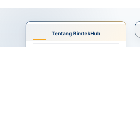
Tentang BimtekHub
Portal Bimtek dan Diklat
Pemerintahan