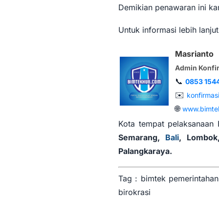
Demikian penawaran ini kam
Untuk informasi lebih lanj
Masrianto
Admin Konfi
📞
0853 154
✉️
konfirmas
🌐
www.bimte
Kota tempat pelaksanaan 
Semarang,
Bali
, Lombok,
Palangkaraya.
Tag : bimtek pemerintahan,
birokrasi