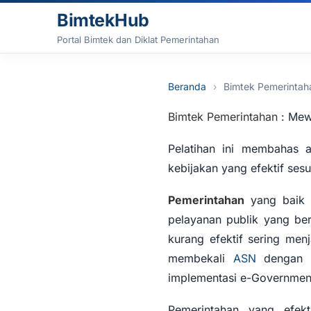
Lewati ke konten
BimtekHub
Portal Bimtek dan Diklat Pemerintahan
Beranda
Bimtek Pemerintah
Bimtek Pemerintahan
: Mew
Pelatihan ini membahas ad
kebijakan yang efektif sesu
Pemerintahan
yang baik 
pelayanan publik yang ber
kurang efektif sering men
membekali
ASN
dengan pe
implementasi e-Government
Pemerintahan yang efek